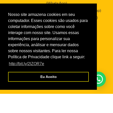
(WhatsApp)
SesClin – Sesc Saúde (95) 99138-2338 (WhatsApp)
Nosso site armazena cookies em seu
Sesc Empresas – (95) 99136-2287 (WhatsApp)
computador. Esses cookies são usados para
coletar informações sobre como você
interage com nosso site. Usamos essas
informações para personalizar sua
Links
experiência, análisar e mensurar dados
Taxas de Serviços 2026
sobre nossos visitantes. Para ler nossa
Política de Privacidade clique link a seguir:
Normas da Academia
http://bit.ly/2lZOR7e
Normas do Turismo Social
Normas de Atendimento da Odontologia
Eu Aceito
Normas Cursos Livres Cultura
Serviços
Credencial Virtual