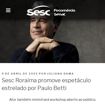
Pular
para
o
conteúdo
SESC RORAIMA
Site institucional
PUBLICADO
9 DE ABRIL DE 2025
POR
JULIANA DAMA
EM
Sesc Roraima promove espetáculo
estrelado por Paulo Betti
Ator também ministrará workshop aberto ao público.