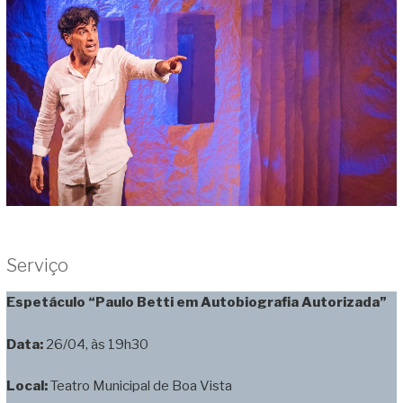
Serviço
Espetáculo
“Paulo Betti em Autobiografia Autorizada”
Data:
26/04, às 19h30
Local:
Teatro Municipal de Boa Vista