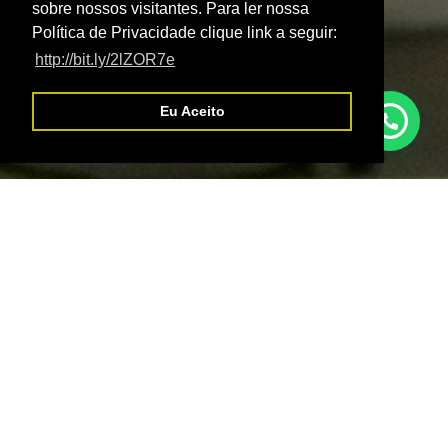
sobre nossos visitantes. Para ler nossa
Política de Privacidade clique link a seguir:
http://bit.ly/2lZOR7e
Eu Aceito