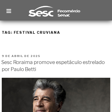
Pular
para
o
conteúdo
SESC RORAIMA
Site institucional
TAG:
FESTIVAL CRUVIANA
PUBLICADO
9 DE ABRIL DE 2025
EM
Sesc Roraima promove espetáculo estrelado
por Paulo Betti