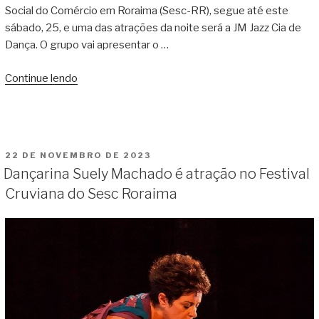
Social do Comércio em Roraima (Sesc-RR), segue até este
sábado, 25, e uma das atrações da noite será a JM Jazz Cia de
Dança. O grupo vai apresentar o …
Continue lendo
“JM
Jazz
Cia
de
Dança
PUBLICADO
22 DE NOVEMBRO DE 2023
é
EM
Dançarina Suely Machado é atração no Festival
atração
Cruviana do Sesc Roraima
do
último
dia
do
Festival
Cruviana”