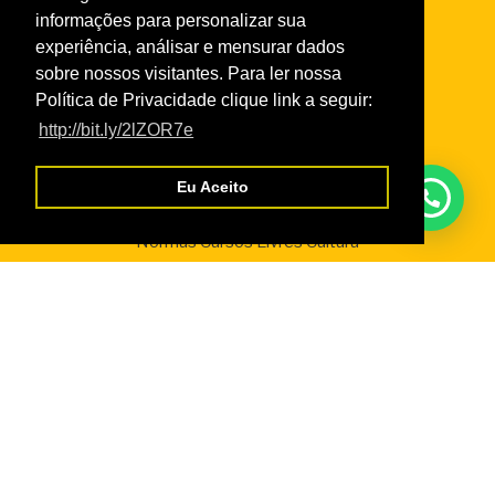
informações para personalizar sua
experiência, análisar e mensurar dados
sobre nossos visitantes. Para ler nossa
Links
Política de Privacidade clique link a seguir:
Taxas de Serviços 2026
http://bit.ly/2lZOR7e
Normas da Academia
Normas do Turismo Social
Eu Aceito
Normas de Atendimento da Odontologia
Normas Cursos Livres Cultura
Serviços
Credencial Virtual
Boleto SescRR
Cadastro de Fornecedores
WebGiz – Aix