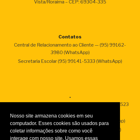
Vista/Roraima – CEP: 69304-335
Contatos
Central de Relacionamento ao Cliente — (95) 99162-
3980 (WhatsApp)
Secretaria Escolar (95) 99141-5333 (WhatsApp)
.
Estância Ecológica Sesc Tepequém- (95) 99147- 2523
(WhatsApp)
Nosso site armazena cookies em seu
SesClin – Sesc Saúde (95) 99138-2338 (WhatsApp)
computador. Esses cookies são usados para
Sesc Empresas – (95) 99136-2287 (WhatsApp)
coletar informações sobre como você
interage com nosso site. Usamos essas