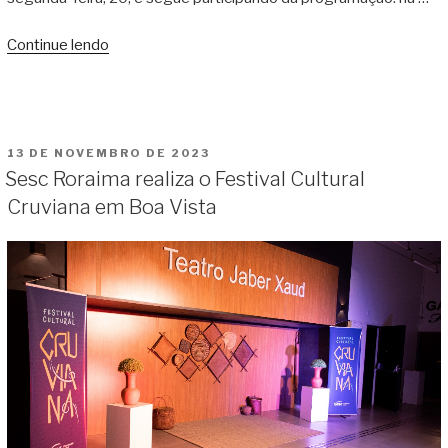
Continue lendo
“Dançarina
Suely
Machado
é
atração
PUBLICADO
13 DE NOVEMBRO DE 2023
no
EM
Sesc Roraima realiza o Festival Cultural
Festival
Cruviana em Boa Vista
Cruviana
do
Sesc
Roraima”