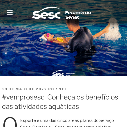
Pular
para
o
conteúdo
SESC RORAIMA
Site institucional
PUBLICADO
18 DE MAIO DE 2022
POR
NTI
EM
#vemprosesc: Conheça os benefícios
das atividades aquáticas
O
Esporte é uma das cinco áreas pilares do Serviço