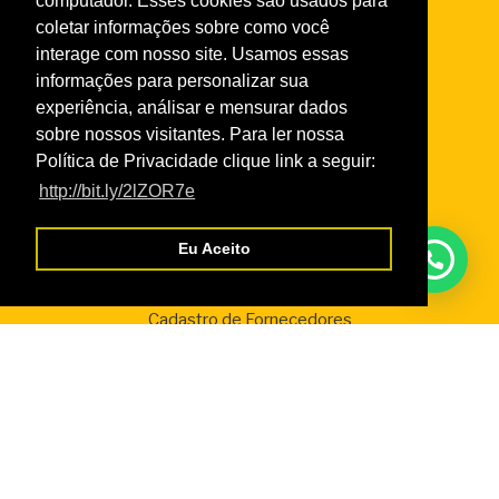
computador. Esses cookies são usados para
Taxas de Serviços 2026
coletar informações sobre como você
Normas da Academia
interage com nosso site. Usamos essas
Normas do Turismo Social
informações para personalizar sua
Normas de Atendimento da Odontologia
experiência, análisar e mensurar dados
Normas Cursos Livres Cultura
sobre nossos visitantes. Para ler nossa
Política de Privacidade clique link a seguir:
http://bit.ly/2lZOR7e
Serviços
Eu Aceito
Credencial Virtual
Boleto SescRR
Cadastro de Fornecedores
WebGiz – Aix
Parceiros
Departamento Nacional do Sesc