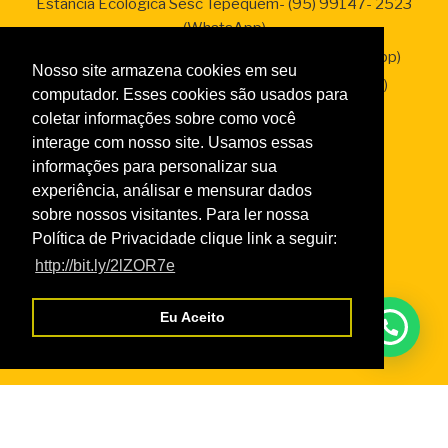
Estância Ecológica Sesc Tepequém- (95) 99147- 2523
(WhatsApp)
SesClin – Sesc Saúde (95) 99138-2338 (WhatsApp)
Nosso site armazena cookies em seu
Sesc Empresas – (95) 99136-2287 (WhatsApp)
computador. Esses cookies são usados para
coletar informações sobre como você
interage com nosso site. Usamos essas
informações para personalizar sua
Links
experiência, análisar e mensurar dados
sobre nossos visitantes. Para ler nossa
Taxas de Serviços 2026
Política de Privacidade clique link a seguir:
Normas da Academia
http://bit.ly/2lZOR7e
Normas do Turismo Social
Normas de Atendimento da Odontologia
Eu Aceito
Normas Cursos Livres Cultura
Serviços