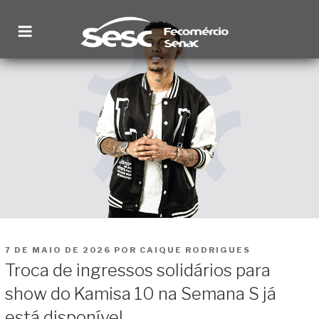
Pular
para
o
conteúdo
SESC RORAIMA
Site institucional
PUBLICADO
7 DE MAIO DE 2026
POR
CAIQUE RODRIGUES
EM
Troca de ingressos solidários para
show do Kamisa 10 na Semana S já
está disponível