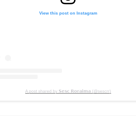
View this post on Instagram
A post shared by 𝗦𝗲𝘀𝗰 𝗥𝗼𝗿𝗮𝗶𝗺𝗮 (@sescrr)