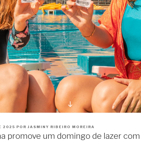
Ir
para
o
conteúdo
E 2025
POR
JASMINY RIBEIRO MOREIRA
a promove um domingo de lazer com 