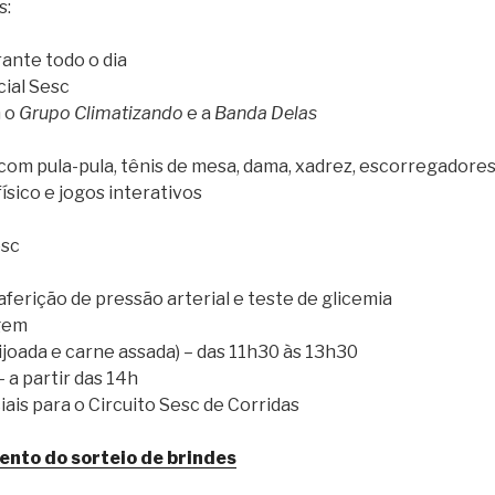
s:
rante todo o dia
ial Sesc
m o
Grupo Climatizando
e a
Banda Delas
 com pula-pula, tênis de mesa, dama, xadrez, escorregadore
físico e jogos interativos
esc
aferição de pressão arterial e teste de glicemia
gem
ijoada e carne assada) – das 11h30 às 13h30
 a partir das 14h
ais para o Circuito Sesc de Corridas
nto do sorteio de brindes