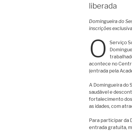
liberada
Domingueira do Sesc
inscrições exclusiv
O
Serviço So
Dominguei
trabalhad
acontece no Centro
(entrada pela Acade
A Domingueira do Se
saudável e descont
fortalecimento dos
as idades, com atra
Para participar da
entrada gratuita, 