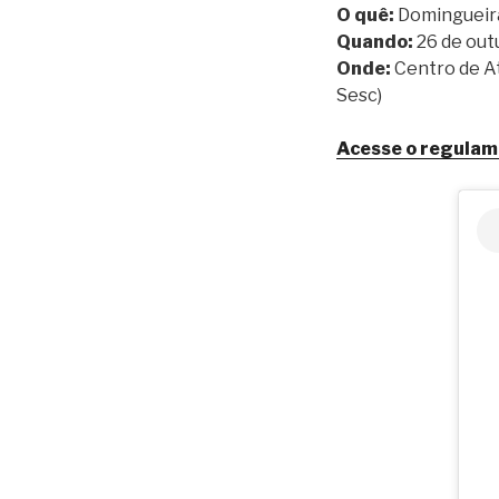
O quê:
Domingueir
Quando:
26 de out
Onde:
Centro de A
Sesc)
Acesse o regulame