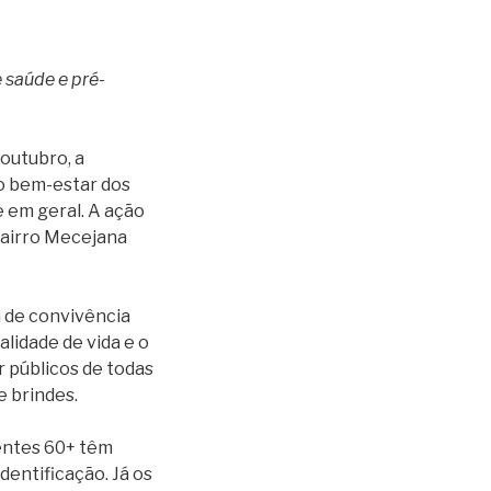
 saúde e pré-
 outubro, a
 o bem-estar dos
 em geral. A ação
bairro Mecejana
a de convivência
lidade de vida e o
r públicos de todas
e brindes.
ientes 60+ têm
entificação. Já os