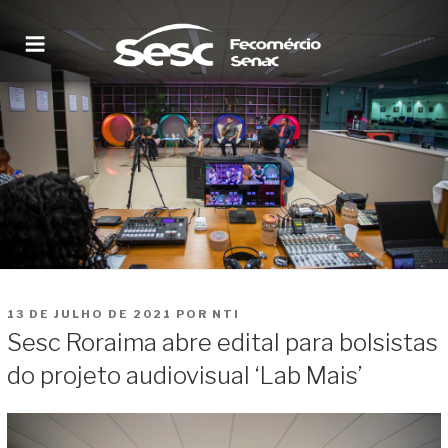
Pular
para
o
conteúdo
SESC RORAIMA
Site institucional
PUBLICADO
13 DE JULHO DE 2021
POR
NTI
EM
Sesc Roraima abre edital para bolsistas
do projeto audiovisual ‘Lab Mais’