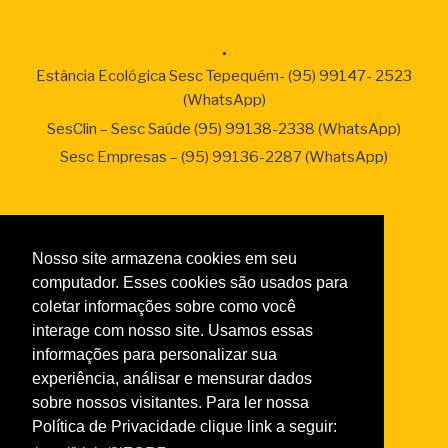
.
Estância Ecológica Sesc Tepequém- (95) 99147- 2523
(WhatsApp)
SesClin – Sesc Saúde (95) 99138-2338 (WhatsApp)
Sesc Empresas – (95) 99136-2287 (WhatsApp)
Links
Nosso site armazena cookies em seu
Taxas de Serviços 2026
computador. Esses cookies são usados para
Normas da Academia
coletar informações sobre como você
Normas do Turismo Social
interage com nosso site. Usamos essas
Normas de Atendimento da Odontologia
informações para personalizar sua
experiência, análisar e mensurar dados
Normas Cursos Livres Cultura
sobre nossos visitantes. Para ler nossa
Política de Privacidade clique link a seguir: