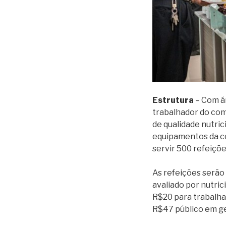
Estrutura
– Com á
trabalhador do com
de qualidade nutric
equipamentos da co
servir 500 refeiçõe
As refeições serão 
avaliado por nutric
R$20 para trabalha
R$47 público em ge