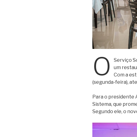
O
Serviço S
um restau
Com a est
(segunda-feira), at
Para o presidente 
Sistema, que prome
Segundo ele, o nov