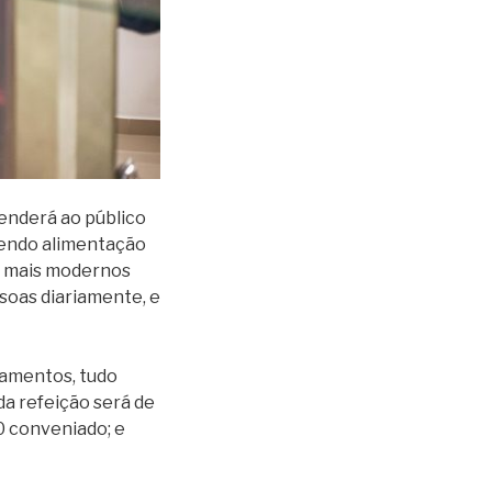
enderá ao público
ecendo alimentação
os mais modernos
soas diariamente, e
hamentos, tudo
da refeição será de
0 conveniado; e