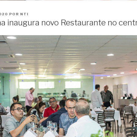
o
conteúdo
020
POR
NTI
a inaugura novo Restaurante no centr