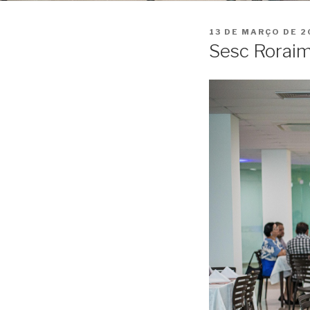
PUBLICADO
13 DE MARÇO DE 2
EM
Sesc Roraim