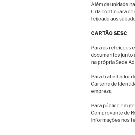
Além da unidade na 
Orla continuará co
feijoada aos sábado
CARTÃO SESC
Para as refeições é
documentos junto à
na própria Sede Adm
Para trabalhador d
Carteira de Identi
empresa.
Para público em ger
Comprovante de Res
informações nos t