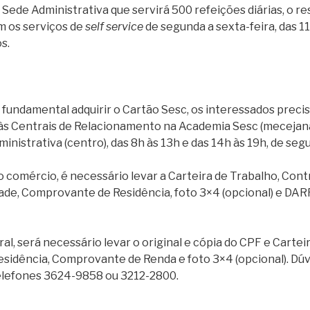
Sede Administrativa que servirá 500 refeições diárias, o r
m os serviços de
self service
de segunda a sexta-feira, das 1
s.
 fundamental adquirir o Cartão Sesc, os interessados preci
s Centrais de Relacionamento na Academia Sesc (mecejana)
inistrativa (centro), das 8h às 13h e das 14h às 19h, de segu
o comércio, é necessário levar a Carteira de Trabalho, Con
dade, Comprovante de Residência, foto 3×4 (opcional) e DAR
al, será necessário levar o original e cópia do CPF e Cartei
idência, Comprovante de Renda e foto 3×4 (opcional). Dúv
elefones 3624-9858 ou 3212-2800.