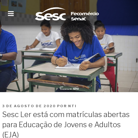
Pular
para
o
conteúdo
SESC RORAIMA
Site institucional
PUBLICADO
3 DE AGOSTO DE 2020
POR
NTI
EM
Sesc Ler está com matrículas abertas
para Educação de Jovens e Adultos
(EJA)