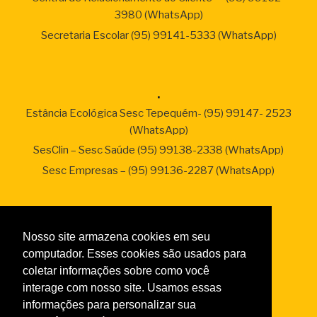
3980 (WhatsApp)
Secretaria Escolar (95) 99141-5333 (WhatsApp)
.
Estância Ecológica Sesc Tepequém- (95) 99147- 2523
(WhatsApp)
SesClin – Sesc Saúde (95) 99138-2338 (WhatsApp)
Sesc Empresas – (95) 99136-2287 (WhatsApp)
Links
Nosso site armazena cookies em seu
Taxas de Serviços 2026
computador. Esses cookies são usados para
Normas da Academia
coletar informações sobre como você
interage com nosso site. Usamos essas
Normas do Turismo Social
informações para personalizar sua
Normas de Atendimento da Odontologia