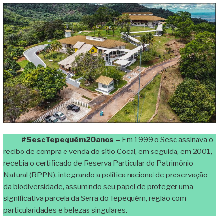
#SescTepequém20anos –
Em 1999 o Sesc assinava o
recibo de compra e venda do sítio Cocal, em seguida, em 2001,
recebia o certificado de Reserva Particular do Patrimônio
Natural (RPPN), integrando a política nacional de preservação
da biodiversidade, assumindo seu papel de proteger uma
significativa parcela da Serra do Tepequém, região com
particularidades e belezas singulares.