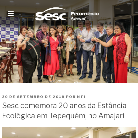
Pular
para
o
conteúdo
SESC RORAIMA
Site institucional
PUBLICADO
30 DE SETEMBRO DE 2019
POR
NTI
EM
Sesc comemora 20 anos da Estância
Ecológica em Tepequém, no Amajari