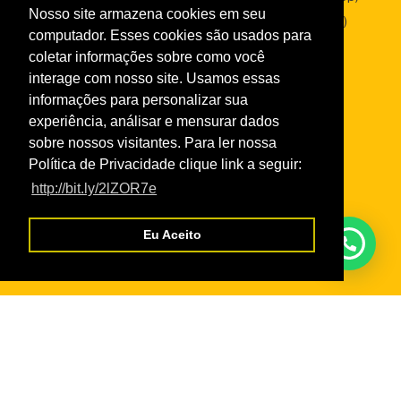
Nosso site armazena cookies em seu
Sesc Empresas – (95) 99136-2287 (WhatsApp)
computador. Esses cookies são usados para
coletar informações sobre como você
interage com nosso site. Usamos essas
informações para personalizar sua
Links
experiência, análisar e mensurar dados
Taxas de Serviços 2026
sobre nossos visitantes. Para ler nossa
Normas da Academia
Política de Privacidade clique link a seguir:
http://bit.ly/2lZOR7e
Normas do Turismo Social
Normas de Atendimento da Odontologia
Eu Aceito
Normas Cursos Livres Cultura
Serviços
Credencial Virtual
Boleto SescRR