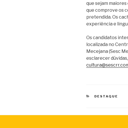
que sejam maiores d
que comprove os co
pretendida. Os cac
experiência e lingu
Os candidatos inte
localizada no Centr
Mecejana (Sesc Mec
esclarecer dúvidas
cultura@sescrr.co
CATEGORIAS
DESTAQUE