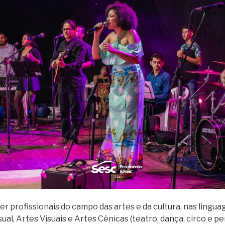
r profissionais do campo das artes e da cultura, nas lingua
sual, Artes Visuais e Artes Cênicas (teatro, dança, circo e 