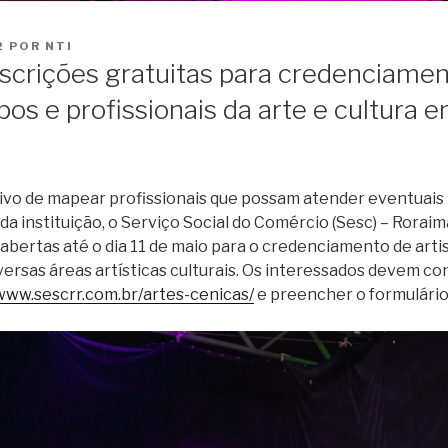
o
conteúdo
2
POR
NTI
nscrições gratuitas para credenciame
upos e profissionais da arte e cultura 
ivo de mapear profissionais que possam atender eventuais 
 da instituição, o Serviço Social do Comércio (Sesc) – Rorai
 abertas até o dia 11 de maio para o credenciamento de arti
versas áreas artísticas culturais. Os interessados devem co
www.sescrr.com.br/artes-cenicas/
e preencher o formulário