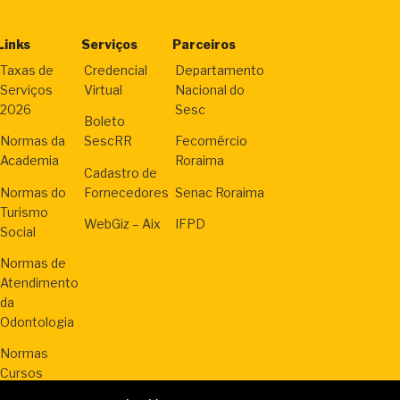
Links
Serviços
Parceiros
Taxas de
Credencial
Departamento
Serviços
Virtual
Nacional do
2026
Sesc
Boleto
Normas da
SescRR
Fecomércio
Academia
Roraima
Cadastro de
Normas do
Fornecedores
Senac Roraima
Turismo
WebGiz – Aix
IFPD
Social
Normas de
Atendimento
da
Odontologia
Normas
Cursos
Livres