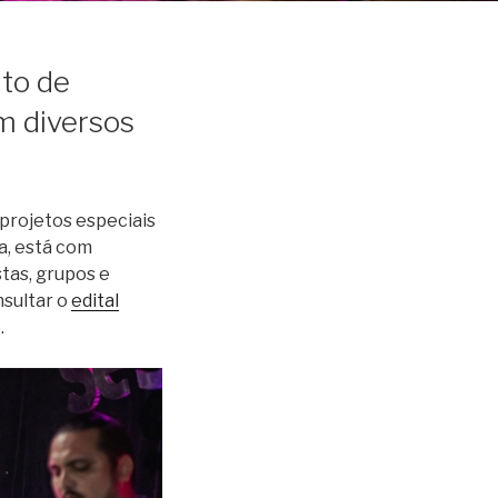
nto de
em diversos
projetos especiais
ma, está com
stas, grupos e
nsultar o
edital
.