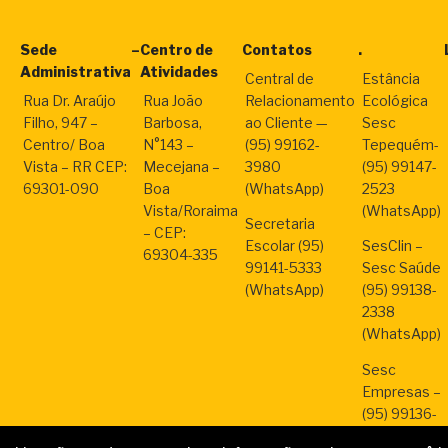
Sede
–
Centro de
Contatos
.
Administrativa
Atividades
Central de
Estância
Rua Dr. Araújo
Rua João
Relacionamento
Ecológica
Filho, 947 –
Barbosa,
ao Cliente —
Sesc
Centro/ Boa
N°143 –
(95) 99162-
Tepequém-
Vista – RR CEP:
Mecejana –
3980
(95) 99147-
69301-090
Boa
(WhatsApp)
2523
Vista/Roraima
(WhatsApp)
Secretaria
– CEP:
Escolar (95)
SesClin –
69304-335
99141-5333
Sesc Saúde
(WhatsApp)
(95) 99138-
2338
(WhatsApp)
Sesc
Empresas –
(95) 99136-
2287