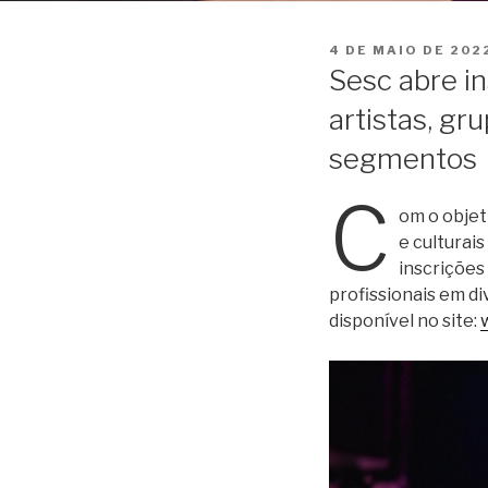
PUBLICADO
4 DE MAIO DE 202
EM
Sesc abre i
artistas, gr
segmentos
C
om o objet
e culturais
inscrições
profissionais em di
disponível no site: