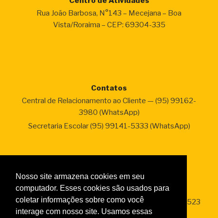
Centro de Atividades
Rua João Barbosa, N°143 – Mecejana – Boa
Vista/Roraima – CEP: 69304-335
Contatos
Central de Relacionamento ao Cliente — (95) 99162-
3980 (WhatsApp)
Secretaria Escolar (95) 99141-5333 (WhatsApp)
Nosso site armazena cookies em seu
computador. Esses cookies são usados para
.
coletar informações sobre como você
Estância Ecológica Sesc Tepequém- (95) 99147- 2523
interage com nosso site. Usamos essas
(WhatsApp)