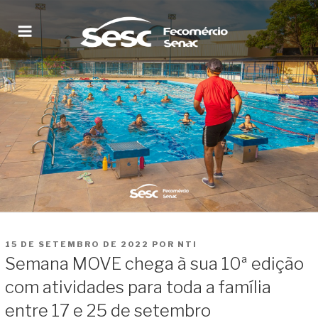
Pular
para
o
conteúdo
SESC RORAIMA
Site institucional
PUBLICADO
15 DE SETEMBRO DE 2022
POR
NTI
EM
Semana MOVE chega à sua 10ª edição
com atividades para toda a família
entre 17 e 25 de setembro