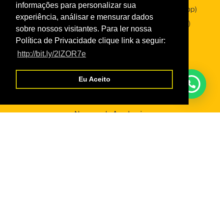
informações para personalizar sua
SesClin – Sesc Saúde (95) 99138-2338 (WhatsApp)
experiência, análisar e mensurar dados
Sesc Empresas – (95) 99136-2287 (WhatsApp)
sobre nossos visitantes. Para ler nossa
Política de Privacidade clique link a seguir:
http://bit.ly/2lZOR7e
Eu Aceito
Links
Taxas de Serviços 2026
Normas da Academia
Normas do Turismo Social
Normas de Atendimento da Odontologia
Normas Cursos Livres Cultura
Serviços