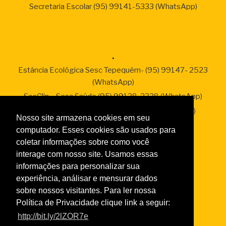
Secretaria Escolar (95) 99141-5333 (WhatsApp)
.
Estância Ecológica Sesc Tepequém- (95) 99147- 2523
(WhatsApp)
SesClin – Sesc Saúde (95) 99138-2338 (WhatsApp)
Sesc Empresas – (95) 99136-2287 (WhatsApp)
Nosso site armazena cookies em seu
computador. Esses cookies são usados para
coletar informações sobre como você
interage com nosso site. Usamos essas
Links
informações para personalizar sua
Taxas de Serviços 2026
experiência, análisar e mensurar dados
Normas da Academia
sobre nossos visitantes. Para ler nossa
Política de Privacidade clique link a seguir:
Normas do Turismo Social
http://bit.ly/2lZOR7e
Normas de Atendimento da Odontologia