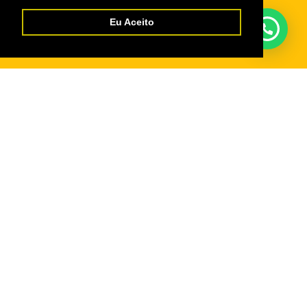
Normas Cursos Livres Cultura
Eu Aceito
Serviços
Credencial Virtual
Boleto SescRR
Cadastro de Fornecedores
WebGiz – Aix
Parceiros
Departamento Nacional do Sesc
Fecomércio Roraima
Senac Roraima
IFPD