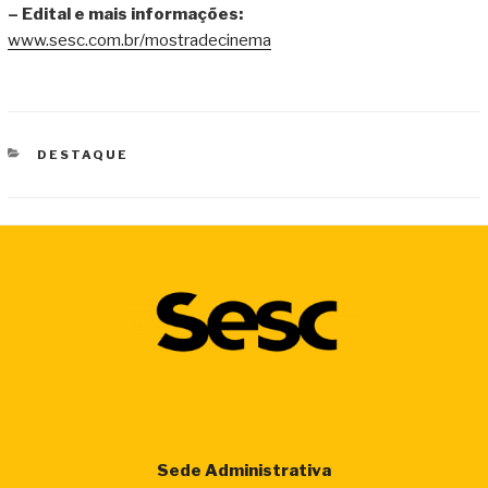
– Edital e mais informações:
www.sesc.com.br/mostradecinema
CATEGORIAS
DESTAQUE
Sede Administrativa