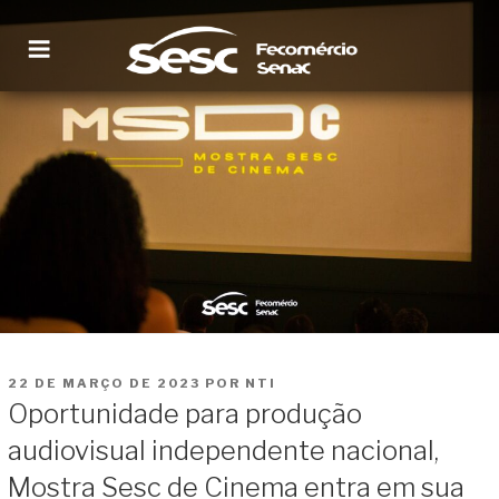
Pular
para
o
conteúdo
SESC RORAIMA
Site institucional
PUBLICADO
22 DE MARÇO DE 2023
POR
NTI
EM
Oportunidade para produção
audiovisual independente nacional,
Mostra Sesc de Cinema entra em sua