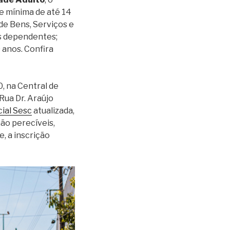
e mínima de até 14
de Bens, Serviços e
s dependentes;
 anos. Confira
, na Central de
Rua Dr. Araújo
ial Sesc
atualizada,
ão perecíveis,
, a inscrição