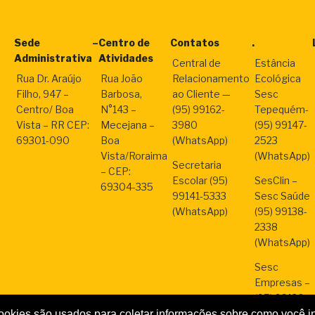
Sede
–
Centro de
Contatos
.
Administrativa
Atividades
Central de
Estância
Rua Dr. Araújo
Rua João
Relacionamento
Ecológica
Filho, 947 –
Barbosa,
ao Cliente —
Sesc
Centro/ Boa
N°143 –
(95) 99162-
Tepequém-
Vista – RR CEP:
Mecejana –
3980
(95) 99147-
69301-090
Boa
(WhatsApp)
2523
Vista/Roraima
(WhatsApp)
Secretaria
– CEP:
Escolar (95)
SesClin –
69304-335
99141-5333
Sesc Saúde
(WhatsApp)
(95) 99138-
2338
(WhatsApp)
Sesc
Empresas –
(95) 99136-
2287
okies são usados para coletar informações sobre como você i