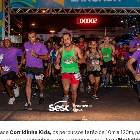
ade
Corridinha Kids,
os percursos terão de 10m a 120m, pa
 estejam acompanhadas pelos responsáveis. Já na
Modalid