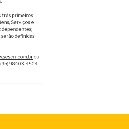
c.
 três primeiros
Bens, Serviços e
s dependentes;
 serão definidas
.sescrr.com.br
ou
 (95) 98403-4504.