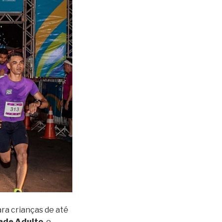
ra crianças de até
ade Adulto
, o