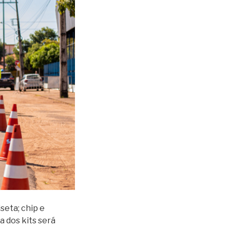
seta; chip e
a dos kits será