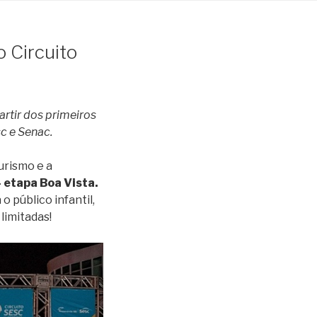
o Circuito
rtir dos primeiros
c e Senac.
urismo e a
– etapa Boa Vista.
o público infantil,
limitadas!