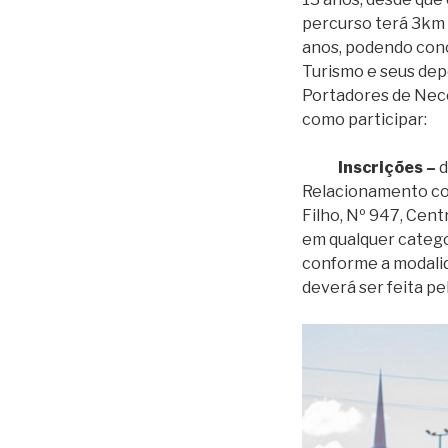
percurso terá 3km 
anos, podendo conc
Turismo e seus dep
Portadores de Nece
como participar:
Inscrições –
d
Relacionamento com
Filho, Nº 947, Cent
em qualquer catego
conforme a modalid
deverá ser feita pe