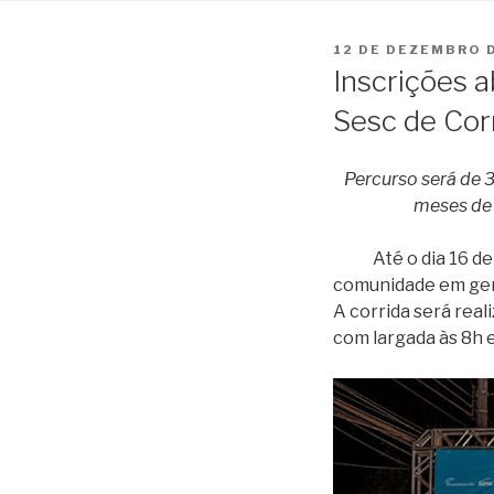
PUBLICADO
12 DE DEZEMBRO 
EM
Inscrições a
Sesc de Cor
Percurso será de 
meses de 
Até o dia 16 de de
comunidade em ger
A corrida será real
com largada às 8h e