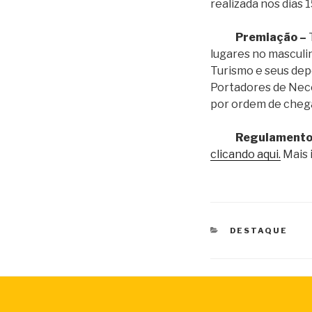
realizada nos dias 
Premiação –
T
lugares no masculi
Turismo e seus dep
Portadores de Nece
por ordem de cheg
R
egulamento
clicando aqui.
Mais 
CATEGORIAS
DESTAQUE