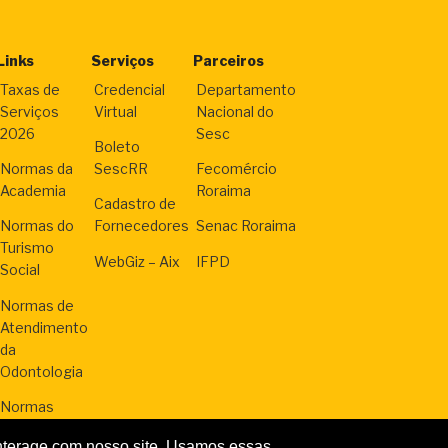
Links
Serviços
Parceiros
Taxas de
Credencial
Departamento
Serviços
Virtual
Nacional do
2026
Sesc
Boleto
Normas da
SescRR
Fecomércio
Academia
Roraima
Cadastro de
Normas do
Fornecedores
Senac Roraima
Turismo
WebGiz – Aix
IFPD
Social
Normas de
Atendimento
da
Odontologia
Normas
Cursos
nterage com nosso site. Usamos essas