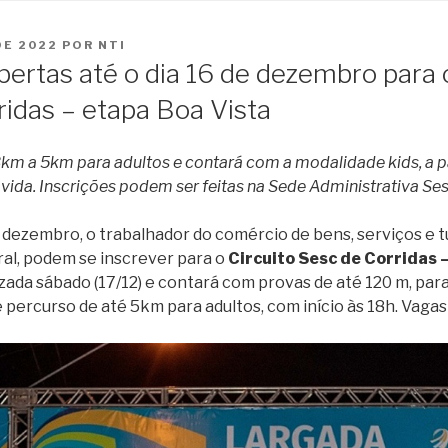
o
conteúdo
DE 2022
POR
NTI
bertas até o dia 16 de dezembro para 
ridas – etapa Boa Vista
3km a 5km para adultos e contará com a modalidade kids, a pa
vida. Inscrições podem ser feitas na Sede Administrativa Ses
zembro, o trabalhador do comércio de bens, serviços e t
al, podem se inscrever para o
Circuito Sesc de Corridas 
izada sábado (17/12) e contará com provas de até 120 m, para 
 percurso de até 5km para adultos, com início às 18h. Vagas 