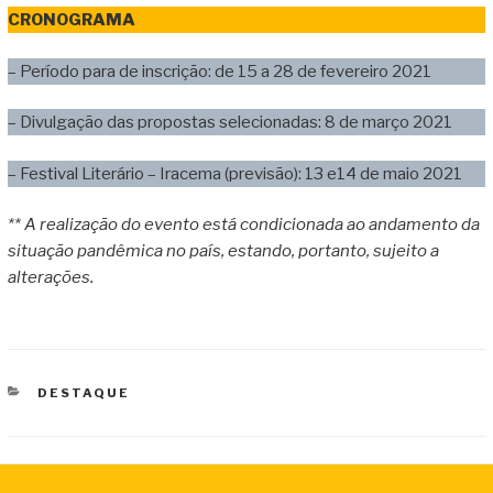
CRONOGRAMA
– Período para de inscrição: de 15 a 28 de fevereiro 2021
– Divulgação das propostas selecionadas: 8 de março 2021
– Festival Literário – Iracema (previsão): 13 e14 de maio 2021
**
A realização do evento está condicionada ao andamento da
situação pandêmica no país, estando, portanto, sujeito a
alterações.
CATEGORIAS
DESTAQUE