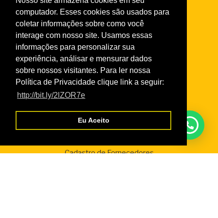
Nosso site armazena cookies em seu
Links
computador. Esses cookies são usados para
Taxas de Serviços 2026
coletar informações sobre como você
Normas da Academia
interage com nosso site. Usamos essas
Normas do Turismo Social
informações para personalizar sua
Normas de Atendimento da Odontologia
experiência, análisar e mensurar dados
Normas Cursos Livres Cultura
sobre nossos visitantes. Para ler nossa
Política de Privacidade clique link a seguir:
http://bit.ly/2lZOR7e
Serviços
Eu Aceito
Credencial Virtual
Boleto SescRR
Cadastro de Fornecedores
WebGiz – Aix
Parceiros