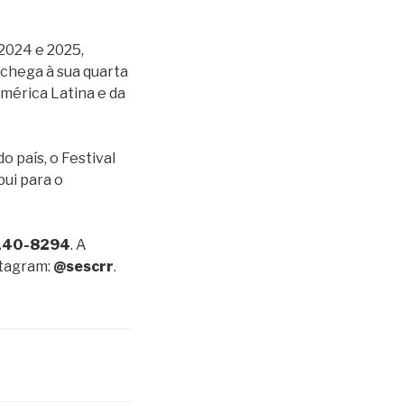
 2024 e 2025,
 chega à sua quarta
América Latina e da
 país, o Festival
bui para o
9140-8294
. A
stagram:
@sescrr
.