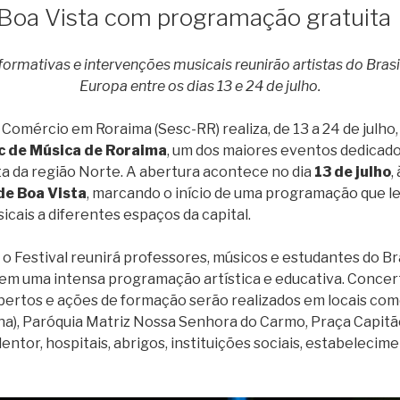
oa Vista com programação gratuita
ormativas e intervenções musicais reunirão artistas do Brasi
Europa entre os dias 13 e 24 de julho.
 Comércio em Roraima (Sesc-RR) realiza, de 13 a 24 de julho,
c de Música de Roraima
, um dos maiores eventos dedicado
ta da região Norte. A abertura acontece no dia
13 de julho
,
de Boa Vista
, marcando o início de uma programação que l
cais a diferentes espaços da capital.
, o Festival reunirá professores, músicos e estudantes do Br
 em uma intensa programação artística e educativa. Concer
abertos e ações de formação serão realizados em locais com
a), Paróquia Matriz Nossa Senhora do Carmo, Praça Capitão 
entor, hospitais, abrigos, instituições sociais, estabelecim