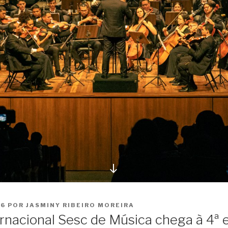
Ir
para
o
conteúdo
26
POR
JASMINY RIBEIRO MOREIRA
ernacional Sesc de Música chega à 4ª 