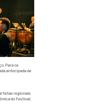
ço. Para os
rada antecipada de
rtistas regionais;
mica do Festival;