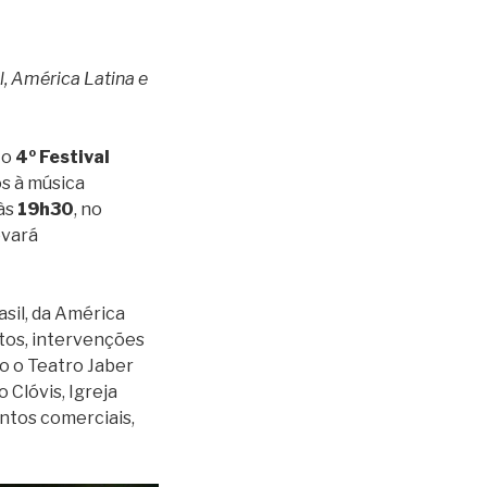
l, América Latina e
 o
4º Festival
s à música
 às
19h30
, no
evará
asil, da América
tos, intervenções
o o Teatro Jaber
Clóvis, Igreja
entos comerciais,