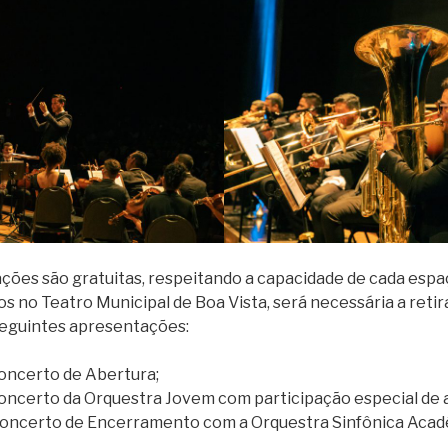
ções são gratuitas, respeitando a capacidade de cada espa
s no Teatro Municipal de Boa Vista, será necessária a reti
seguintes apresentações:
Concerto de Abertura;
Concerto da Orquestra Jovem com participação especial de a
Concerto de Encerramento com a Orquestra Sinfônica Acadê