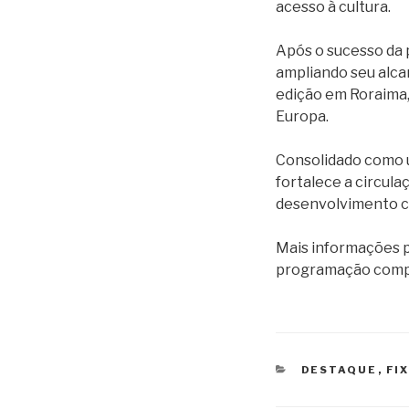
acesso à cultura.
Após o sucesso da 
ampliando seu alca
edição em Roraima,
Europa.
Consolidado como u
fortalece a circula
desenvolvimento cul
Mais informações 
programação comple
CATEGORIAS
DESTAQUE
,
FI