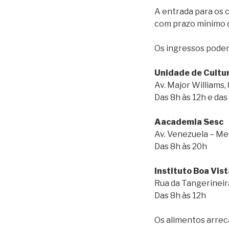
A entrada para os c
com prazo mínimo d
Os ingressos poderã
Unidade de Cultu
Av. Major Williams,
Das 8h às 12h e das
Aacademia Sesc
Av. Venezuela – M
Das 8h às 20h
Instituto Boa Vis
Rua da Tangerineira
Das 8h às 12h
Os alimentos arreca