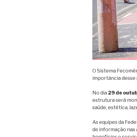
O Sistema Fecomérc
importância desse 
No dia
29 de outu
estrutura será mon
saúde, estética, laz
As equipes da Fede
de informação nas a
benefícios e servi