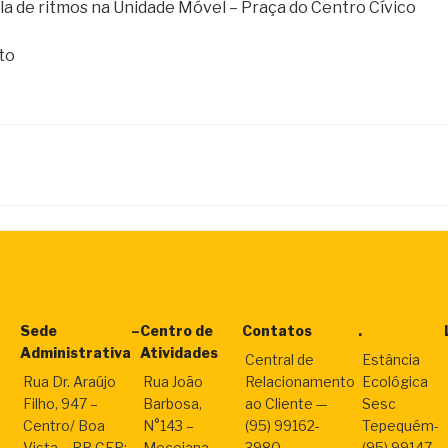
la de ritmos na Unidade Móvel – Praça do Centro Cívico
to
Sede
–
Centro de
Contatos
.
Administrativa
Atividades
Central de
Estância
Rua Dr. Araújo
Rua João
Relacionamento
Ecológica
Filho, 947 –
Barbosa,
ao Cliente —
Sesc
Centro/ Boa
N°143 –
(95) 99162-
Tepequém-
Vista – RR CEP:
Mecejana –
3980
(95) 99147-