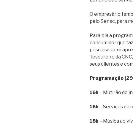
O empresário també
pelo Senac, para m
Paralela a programa
consumidor que faz
pesquisa, será apr
Tesoureiro da CNC
seus clientes e co
Programação (29
16h
– Mutirão de i
16h
– Serviços de o
18h
– Música ao viv