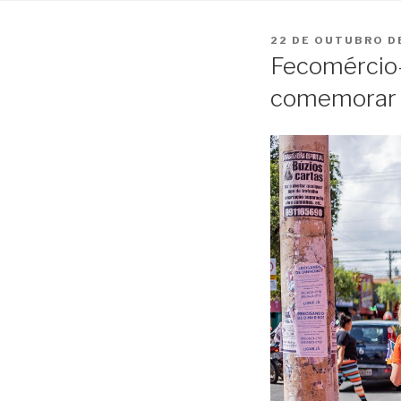
PUBLICADO
22 DE OUTUBRO D
EM
Fecomércio-
comemorar o