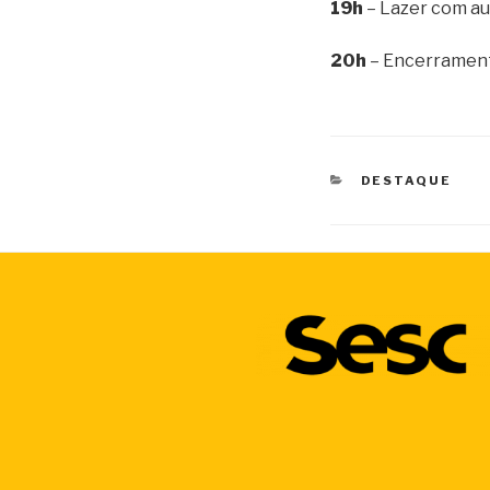
19h
– Lazer com au
20h
– Encerramen
CATEGORIAS
DESTAQUE