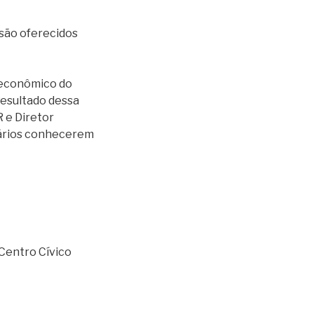
são oferecidos
l econômico do
Resultado dessa
 e Diretor
sários conhecerem
 Centro Cívico