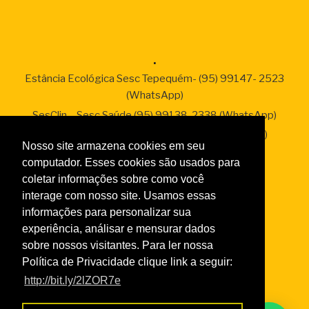
.
Estância Ecológica Sesc Tepequém- (95) 99147- 2523
(WhatsApp)
SesClin – Sesc Saúde (95) 99138-2338 (WhatsApp)
Sesc Empresas – (95) 99136-2287 (WhatsApp)
Nosso site armazena cookies em seu
computador. Esses cookies são usados para
coletar informações sobre como você
interage com nosso site. Usamos essas
Links
informações para personalizar sua
Taxas de Serviços 2026
experiência, análisar e mensurar dados
Normas da Academia
sobre nossos visitantes. Para ler nossa
Normas do Turismo Social
Política de Privacidade clique link a seguir:
Normas de Atendimento da Odontologia
http://bit.ly/2lZOR7e
Normas Cursos Livres Cultura