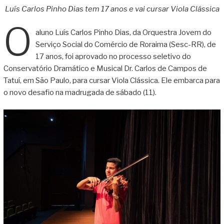
Luís Carlos Pinho Dias tem 17 anos e vai cursar Viola Clássica
O
aluno Luís Carlos Pinho Dias, da Orquestra Jovem do
Serviço Social do Comércio de Roraima (Sesc-RR), de
17 anos, foi aprovado no processo seletivo do
Conservatório Dramático e Musical Dr. Carlos de Campos de
Tatuí, em São Paulo, para cursar Viola Clássica. Ele embarca para
o novo desafio na madrugada de sábado (11).