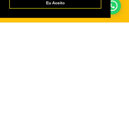
Eu Aceito
Serviços
Credencial Virtual
Boleto SescRR
Cadastro de Fornecedores
WebGiz – Aix
Parceiros
Departamento Nacional do Sesc
Fecomércio Roraima
Senac Roraima
IFPD