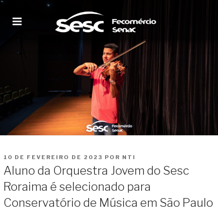
Pular
para
o
conteúdo
SESC RORAIMA
Site institucional
PUBLICADO
10 DE FEVEREIRO DE 2023
POR
NTI
EM
Aluno da Orquestra Jovem do Sesc
Roraima é selecionado para
Conservatório de Música em São Paulo