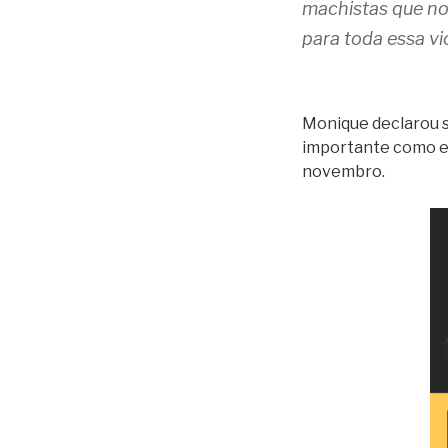
machistas que nos
para toda essa vi
Monique declarou se
importante como est
novembro.