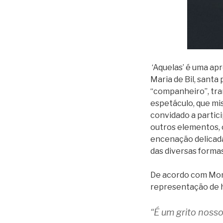
‘Aquelas’ é uma ap
Maria de Bil, santa
“companheiro”, tra
espetáculo, que mis
convidado a partic
outros elementos, 
encenação delicada
das diversas forma
De acordo com Moni
representação de h
“É um grito noss