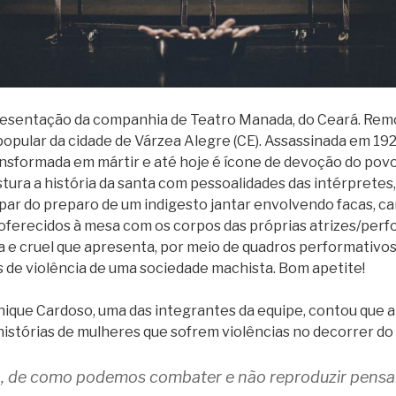
resentação da companhia de Teatro Manada, do Ceará. Remo
 popular da cidade de Várzea Alegre (CE). Assassinada em 19
nsformada em mártir e até hoje é ícone de devoção do povo
tura a história da santa com pessoalidades das intérpretes,
ipar do preparo de um indigesto jantar envolvendo facas, ca
oferecidos à mesa com os corpos das próprias atrizes/per
 e cruel que apresenta, por meio de quadros performativos
s de violência de uma sociedade machista. Bom apetite!
que Cardoso, uma das integrantes da equipe, contou que a 
istórias de mulheres que sofrem violências no decorrer do
o, de como podemos combater e não reproduzir pens