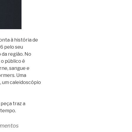
nta à história de
26 pelo seu
 da região. No
 o público é
rne, sangue e
formers. Uma
, um caleidoscópio
peça traz a
 tempo.
amentos