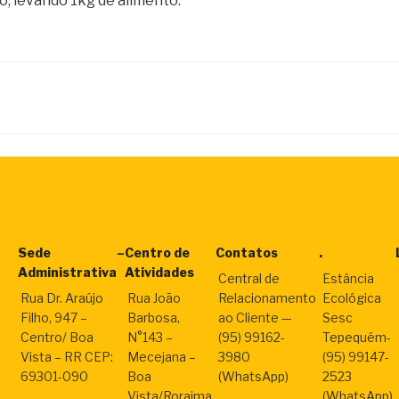
o, levando 1kg de alimento.
Sede
–
Centro de
Contatos
.
Administrativa
Atividades
Central de
Estância
Rua Dr. Araújo
Rua João
Relacionamento
Ecológica
Filho, 947 –
Barbosa,
ao Cliente —
Sesc
Centro/ Boa
N°143 –
(95) 99162-
Tepequém-
Vista – RR CEP:
Mecejana –
3980
(95) 99147-
69301-090
Boa
(WhatsApp)
2523
Vista/Roraima
(WhatsApp)