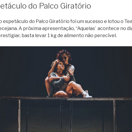
etáculo do Palco Giratório
o espetáculo do Palco Giratório foi um sucesso e lotou o Te
cejana. A próxima apresentação, “Aquelas’ acontece no dia
restigiar, basta levar 1 kg de alimento não perecível.