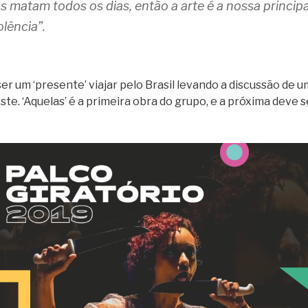
 matam todos os dias, então a arte é a nossa princip
olência”.
r um ‘presente’ viajar pelo Brasil levando a discussão de 
e. ‘Aquelas’ é a primeira obra do grupo, e a próxima deve 