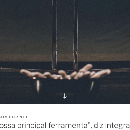
Ir
para
o
conteúdo
019
POR
NTI
nossa principal ferramenta”, diz integr