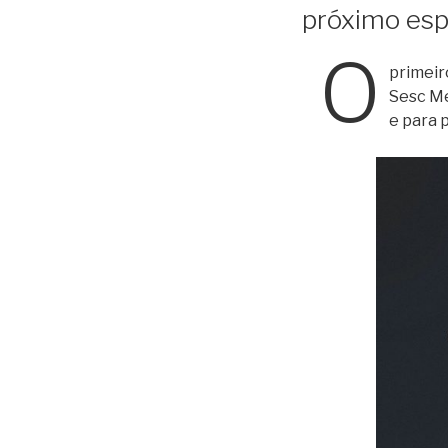
próximo esp
O
primeir
Sesc Me
e para p