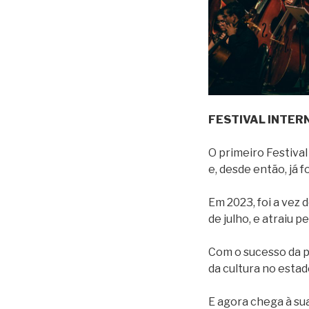
FESTIVAL INTER
O primeiro Festiva
e, desde então, já 
Em 2023, foi a vez 
de julho, e atraiu 
Com o sucesso da p
da cultura no estad
E agora chega à su