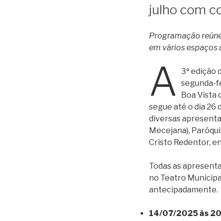
julho com co
Programação reúne a
em vários espaços 
A
3ª edição 
segunda-fe
Boa Vista 
segue até o dia 26
diversas apresenta
Mecejana), Paróqui
Cristo Redentor, en
Todas as apresenta
no Teatro Municipal
antecipadamente.
14/07/2025 às 2