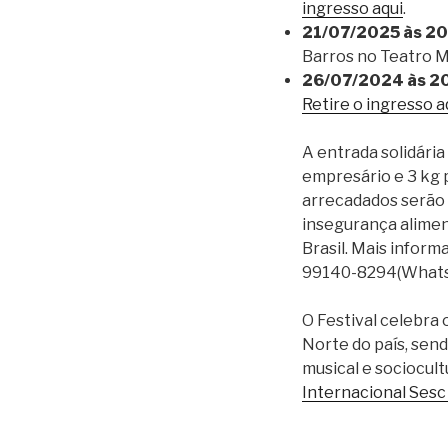
ingresso aqui
.
21/07/2025 às 20
Barros no Teatro M
26/07/2024 às 2
Retire o ingresso a
A entrada solidária
empresário e 3 kg p
arrecadados serão 
insegurança alimen
Brasil. Mais inform
99140-8294(Whats
O Festival celebra 
Norte do país, sen
musical e sociocul
Internacional Sesc