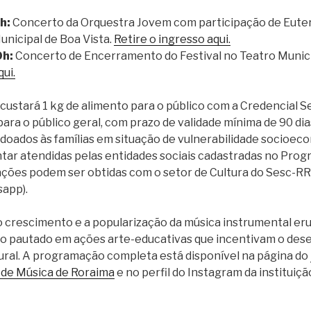
h:
Concerto da Orquestra Jovem com participação de Eute
unicipal de Boa Vista.
Retire o ingresso aqui.
0h:
Concerto de Encerramento do Festival no Teatro Municip
qui.
 custará 1 kg de alimento para o público com a Credencial Se
ara o público geral, com prazo de validade mínima de 90 dia
doados às famílias em situação de vulnerabilidade socioec
tar atendidas pelas entidades sociais cadastradas no Pro
ações podem ser obtidas com o setor de Cultura do Sesc-RR, 
app).
o crescimento e a popularização da música instrumental eru
do pautado em ações arte-educativas que incentivam o de
tural. A programação completa está disponível na página do
 de Música de Roraima
e no perfil do Instagram da instituiçã