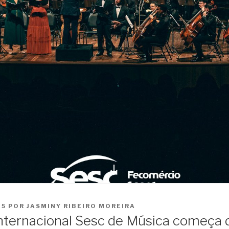
Ir
para
o
conteúdo
25
POR
JASMINY RIBEIRO MOREIRA
Internacional Sesc de Música começa d