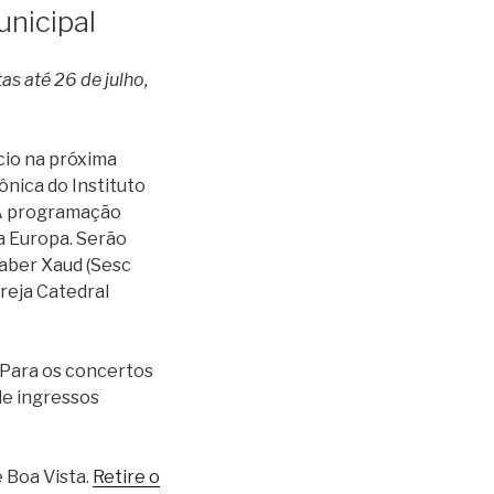
unicipal
s até 26 de julho,
cio na próxima
ônica do Instituto
. A programação
a Europa. Serão
Jaber Xaud (Sesc
reja Catedral
 Para os concertos
de ingressos
 Boa Vista.
Retire o