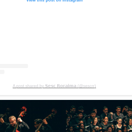
View this post on Instagram
A post shared by 𝗦𝗲𝘀𝗰 𝗥𝗼𝗿𝗮𝗶𝗺𝗮 (@sescrr)