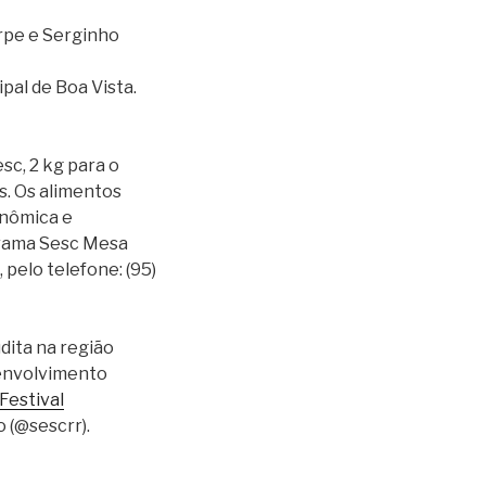
rpe e Serginho
al de Boa Vista.
sc, 2 kg para o
s. Os alimentos
onômica e
grama Sesc Mesa
pelo telefone: (95)
dita na região
senvolvimento
Festival
o (@sescrr).