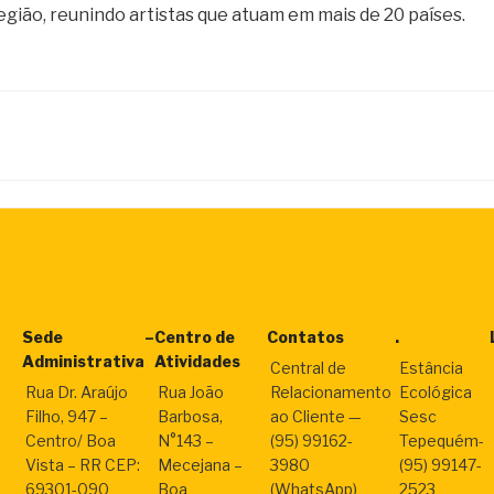
egião, reunindo artistas que atuam em mais de 20 países.
Sede
–
Centro de
Contatos
.
Administrativa
Atividades
Central de
Estância
Rua Dr. Araújo
Rua João
Relacionamento
Ecológica
Filho, 947 –
Barbosa,
ao Cliente —
Sesc
Centro/ Boa
N°143 –
(95) 99162-
Tepequém-
Vista – RR CEP:
Mecejana –
3980
(95) 99147-
69301-090
Boa
(WhatsApp)
2523