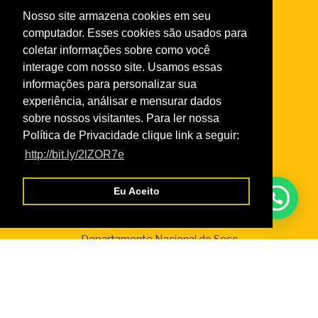
Normas do Turismo Social
Nosso site armazena cookies em seu
Normas de Atendimento da Odontologia
computador. Esses cookies são usados para
Normas Cursos Livres Cultura
coletar informações sobre como você
interage com nosso site. Usamos essas
informações para personalizar sua
Serviços
experiência, análisar e mensurar dados
Credencial Virtual
sobre nossos visitantes. Para ler nossa
Boleto SescRR
Política de Privacidade clique link a seguir:
Cadastro de Fornecedores
http://bit.ly/2lZOR7e
WebGiz – Aix
Eu Aceito
Parceiros
Departamento Nacional do Sesc
Fecomércio Roraima
Senac Roraima
IFPD