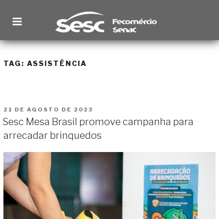
Pular
para
o
conteúdo
SESC RORAIMA
Site institucional
TAG:
ASSISTÊNCIA
PUBLICADO
21 DE AGOSTO DE 2023
EM
Sesc Mesa Brasil promove campanha para
arrecadar brinquedos