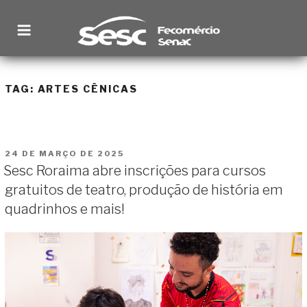
Pular
para
o
conteúdo
SESC RORAIMA
Site institucional
TAG:
ARTES CÊNICAS
PUBLICADO
24 DE MARÇO DE 2025
EM
Sesc Roraima abre inscrições para cursos
gratuitos de teatro, produção de história em
quadrinhos e mais!