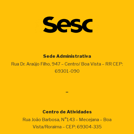
para
cursos
gratuitos
de
teatro,
produção
de
história
Sede Administrativa
em
Rua Dr. Araújo Filho, 947 – Centro/ Boa Vista – RR CEP:
quadrinhos
69301-090
e
mais!”
–
Centro de Atividades
Rua João Barbosa, N°143 – Mecejana – Boa
Vista/Roraima – CEP: 69304-335