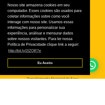
Normas do Turismo Social
Nosso site armazena cookies em seu
Normas de Atendimento da Odontologia
computador. Esses cookies são usados para
Normas Cursos Livres Cultura
coletar informações sobre como você
interage com nosso site. Usamos essas
informações para personalizar sua
Serviços
experiência, análisar e mensurar dados
Credencial Virtual
sobre nossos visitantes. Para ler nossa
Boleto SescRR
Política de Privacidade clique link a seguir:
Cadastro de Fornecedores
http://bit.ly/2lZOR7e
WebGiz – Aix
Eu Aceito
Parceiros
Departamento Nacional do Sesc
Fecomércio Roraima
Senac Roraima
IFPD