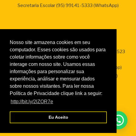
Secretaria Escolar (95) 99141-5333 (WhatsApp)
Nosso site armazena cookies em seu
.
computador. Esses cookies são usados para
Estância Ecológica Sesc Tepequém- (95) 99147- 2523
coletar informações sobre como você
(WhatsApp)
interage com nosso site. Usamos essas
SesClin – Sesc Saúde (95) 99138-2338 (WhatsApp)
informações para personalizar sua
Sesc Empresas – (95) 99136-2287 (WhatsApp)
experiência, análisar e mensurar dados
sobre nossos visitantes. Para ler nossa
Política de Privacidade clique link a seguir:
http://bit.ly/2lZOR7e
Links
Eu Aceito
Taxas de Serviços 2026
Normas da Academia