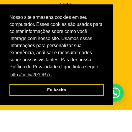
Links
Taxas de Serviços 2026
Nosso site armazena cookies em seu
Normas da Academia
computador. Esses cookies são usados para
Normas do Turismo Social
coletar informações sobre como você
Normas de Atendimento da Odontologia
interage com nosso site. Usamos essas
informações para personalizar sua
Normas Cursos Livres Cultura
experiência, análisar e mensurar dados
sobre nossos visitantes. Para ler nossa
Política de Privacidade clique link a seguir:
Serviços
http://bit.ly/2lZOR7e
Credencial Virtual
Boleto SescRR
Eu Aceito
Cadastro de Fornecedores
WebGiz – Aix
Parceiros